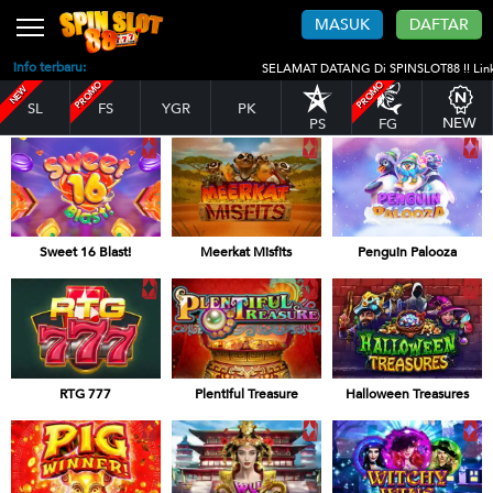
Beranda
MASUK
DAFTAR
Slots
info terbaru:
SELAMAT DATANG Di SPINSLOT88 !! Link A
PROMO
PROMO
NEW
SL
FS
YGR
PK
Live Casino
NEW
PS
FG
Promosi
Hubungi Kami
Live Chat
Sweet 16 Blast!
Meerkat Misfits
Penguin Palooza
MASUK
DAFTAR
© idnsport. Hak Cipta Dilindungi.
RTG 777
Plentiful Treasure
Halloween Treasures